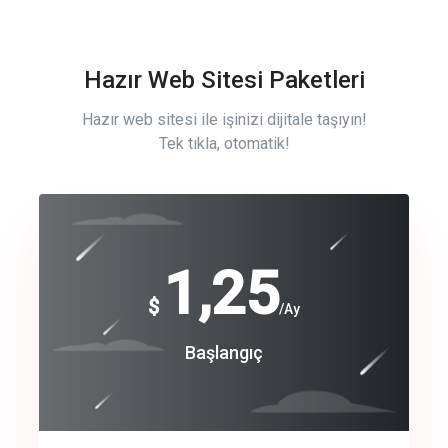
Hazır Web Sitesi Paketleri
Hazır web sitesi ile işinizi dijitale taşıyın!
Tek tıkla, otomatik!
Free
1,25
$
/Ay
Basic
Başlangıç