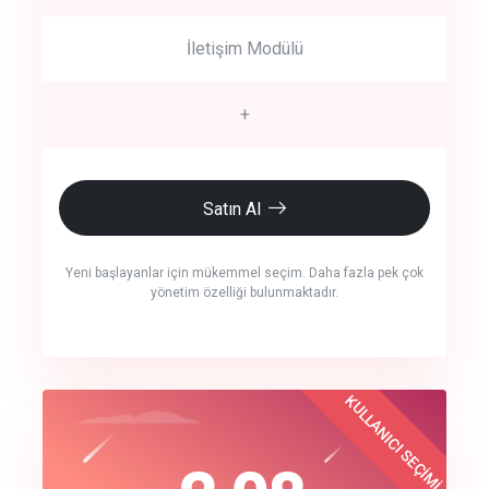
İletişim Modülü
+
Satın Al
Yeni başlayanlar için mükemmel seçim. Daha fazla pek çok
yönetim özelliği bulunmaktadır.
crm auto cync
KULLANICI SEÇİMİ
Best Choice
click to call back