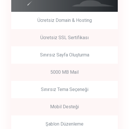
Ücretsiz Domain & Hosting
Get Started
Ücretsiz SSL Sertifikası
Start by trying our service for 30 days free trial no credit card
required.
Sınırsız Sayfa Oluşturma
5000 MB Mail
Sınırsız Tema Seçeneği
Mobil Desteği
Şablon Düzenleme