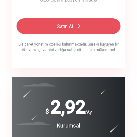
Satın Al
E-Ticaret yönetim özelliği bulunmaktadır. Sürekli büyüyen bir
kitleye ve çevrimiçi varlığa sahip siteler için mükemmel.
crm auto cync
click to call back
240
2,92
$
$
/year
/Ay
track energy costs
Coroprate
Kurumsal
predictive dialing