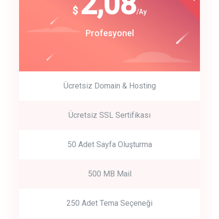
180
2,08
$
$
/year
/Ay
track energy costs
Start Up
Profesyonel
predictive dialing
Ücretsiz Domain & Hosting
Get Started
Ücretsiz SSL Sertifikası
Start by trying our service for 30 days free trial no credit card
required.
50 Adet Sayfa Oluşturma
500 MB Mail
250 Adet Tema Seçeneği